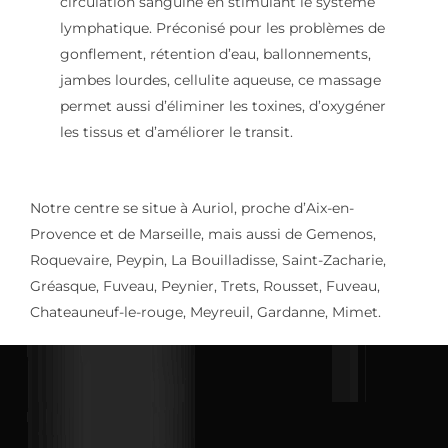
circulation sanguine en stimulant le système
lymphatique. Préconisé pour les problèmes de
gonflement, rétention d’eau, ballonnements,
jambes lourdes, cellulite aqueuse, ce massage
permet aussi d’éliminer les toxines, d’oxygéner
les tissus et d’améliorer le transit.
Notre centre se situe à Auriol, proche d’Aix-en-
Provence et de Marseille, mais aussi de Gemenos,
Roquevaire, Peypin, La Bouilladisse, Saint-Zacharie,
Gréasque, Fuveau, Peynier, Trets, Rousset, Fuveau,
Chateauneuf-le-rouge, Meyreuil, Gardanne, Mimet.